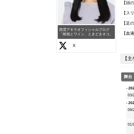
【頭
【ス
【足
西雲アキラオフィシャルブログ
【血
「映画とワイン、ときどきネコ。
X
【主
舞台
- 20
03/
- 20
09/
01/