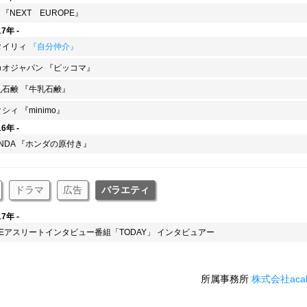
S 『NEXT EUROPE』
17年 -
タイリィ
『自分仲介』
カオジャパン 『ピッコマ』
乳石鹸 『牛乳石鹸』
シィ 『minimo』
16年 -
NDA 『ホンダの原付き』
ドラマ
広告
バラエティ
17年 -
INEアスリートインタビュー番組「TODAY」 インタビュアー
所属事務所
株式会社acal