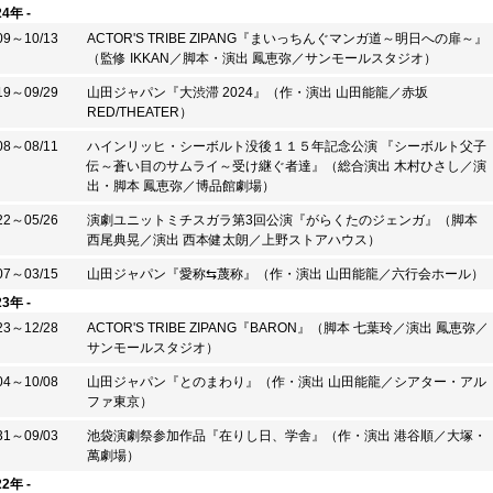
24年 -
09～10/13
ACTOR'S TRIBE ZIPANG『まいっちんぐマンガ道～明日への扉～』
（監修 IKKAN／脚本・演出 鳳恵弥／サンモールスタジオ）
19～09/29
山田ジャパン『大渋滞 2024』（作・演出 山田能龍／赤坂
RED/THEATER）
08～08/11
ハインリッヒ・シーボルト没後１１５年記念公演 『シーボルト父子
伝～蒼い目のサムライ～受け継ぐ者達』（総合演出 木村ひさし／演
出・脚本 鳳恵弥／博品館劇場）
22～05/26
演劇ユニットミチスガラ第3回公演『がらくたのジェンガ』（脚本
西尾典晃／演出 西本健太朗／​上野ストアハウス）
07～03/15
山田ジャパン『愛称⇆蔑称』（作・演出 山田能龍／六行会ホール）
23年 -
23～12/28
ACTOR'S TRIBE ZIPANG『BARON』（脚本 七葉玲／演出 鳳恵弥／
サンモールスタジオ）
04～10/08
山田ジャパン『とのまわり』（作・演出 山田能龍／シアター・アル
ファ東京）
31～09/03
池袋演劇祭参加作品『在りし日、学舎』（作・演出 港谷順／大塚・
萬劇場）
22年 -