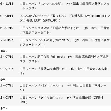
03～11/13
山田ジャパン『にぶいちの失明』（作・演出 山田能龍／新宿シアタ
ートップス）
03～08/14
LUCKUPプロデュース『蝶々結び』（作 港谷順（Ayuka project）／
演出 長谷川太郎（少年社中））
05～07/10
山田ジャパン企画公演『工場の夜景のように』（作・演出 山田能龍
／下北沢スターダスト）
17～03/27
山田ジャパン『不安の倒し方について』（作・演出 山田能龍／新宿
シアタートップス）
21年 -
13～07/19
山田ジャパン若手公演『gimmick』（作・演出 高島麻利央／下北沢
スターダスト）
20～01/27
山田ジャパン『優秀病棟 素通り科』（作・演出 山田能龍／本多劇
場）
19年 -
18～07/21
山田ジャパン『HEY！ポール！』 (作･演出 山田能龍／草月ホー
ル）
13～03/17
山田ジャパン『９でカタがつく』 (作･演出 山田能龍／新宿村
LIVE）
18年 -