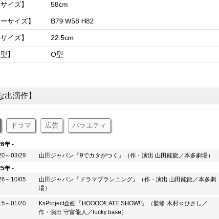
のサイズ】
58cm
リーサイズ】
B79 W58 H82
のサイズ】
22.5cm
液型】
O型
な出演作】
ドラマ
広告
バラエティ
26年 -
20～03/29
山田ジャパン『9でカタがつく』（作・演出 山田能龍／本多劇場）
25年 -
26～10/05
山田ジャパン『ドラマプランニング』（作・演出 山田能龍／本多劇
場）
15～01/20
KsProject企画『HOOOO!LATE SHOW!!』（監修 木村☺︎ひさし／
作・演出 守富龍人／lucky base）