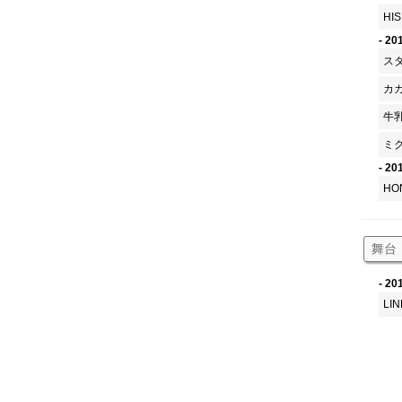
HI
- 20
ス
カ
牛
ミク
- 20
HO
舞台
- 20
L