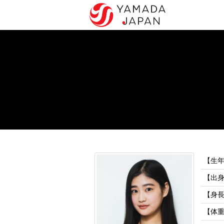
【生
【出
【身
【体