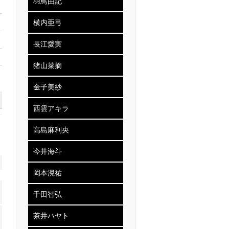
羽鳥由記
横内亜弓
長江愛実
猪山菜摘
金子美紗
西雲アキラ
高島麻利央
今井海斗
岡本滉祐
千田智弘
茶井ハヤト