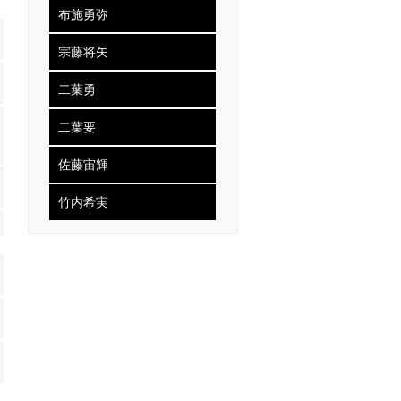
布施勇弥
宗藤将矢
二葉勇
二葉要
佐藤宙輝
竹内希実