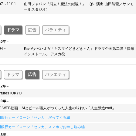
07～11/11
山田ジャパン『消去！魔法の絨毯！』 (作･演出 山田能龍／サンモ
ールスタジオ）
ドラマ
広告
バラエティ
20年 -
/04～
Kis-My-Ft2×dTV『キスマイどきどき～ん』ドラマ企画第二弾『快感
インストール』 アスカ役
ドラマ
広告
バラエティ
22年 -
rturesTOKYO
20年 -
C WEB動画 AIとビール職人がつくった人生の味わい「人生醸造craft」
岡銀行カードローン「セレカ」戻ってくる編
岡銀行カードローン「セレカ」スマホでお申し込み編
18年 -