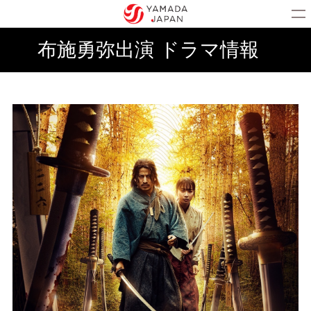
布施勇弥出演 ドラマ情報