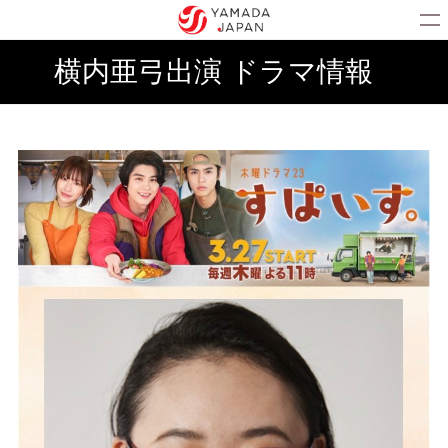
横内亜弓出演 ドラマ情報