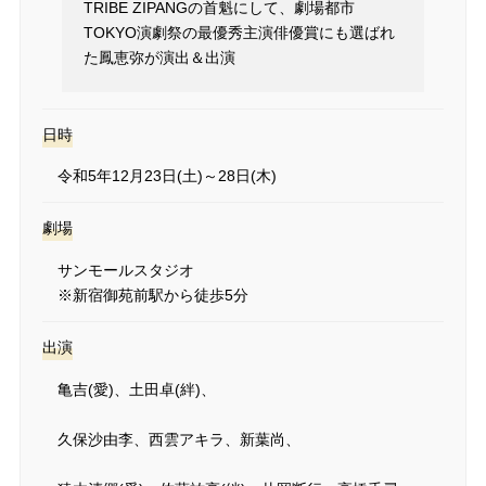
TRIBE ZIPANGの首魁にして、劇場都市
TOKYO演劇祭の最優秀主演俳優賞にも選ばれ
た鳳恵弥が演出＆出演
日時
令和5年12月23日(土)～28日(木)
劇場
サンモールスタジオ
※新宿御苑前駅から徒歩5分
出演
亀吉(愛)、
土田卓(絆)、
久保沙由李、
西雲アキラ、
新葉尚、