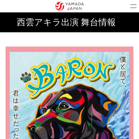
西雲アキラ出演 舞台情報