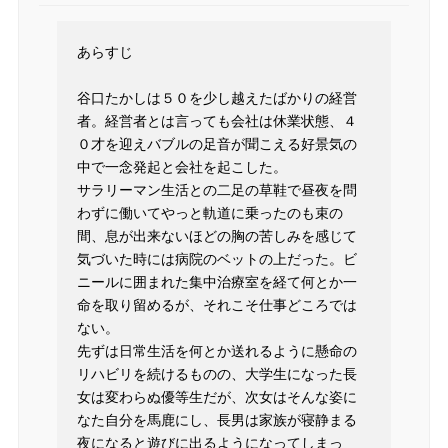
あらすじ
谷口たかしは５０を少し越えたばかりの経営
者。経営者とは言っても会社は休業状態、４
０才を迎えバブルの足音が聞こえる好景気の
中で一念発起と会社を起こした。
サラリーマン生活との二足の草鞋で昼夜を問
わずに働いてやっと軌道に乗ったのも束の
間、息が出来ないほどの胸の苦しみを感じて
気づいた時には病院のベットの上だった。ビ
ニールに囲まれた集中治療室を経て何とか一
命を取り留めるが、それこそ仕事どころでは
ない。
先ずは日常生活を何とか送れるように懸命の
リハビリを続けるものの、大学生になった長
女は変わらぬ優等生だが、次女はそんな姿に
なた自分を馬鹿にし、長男は家族が寝静まる
夜になると遊びに出るようになってしまっ