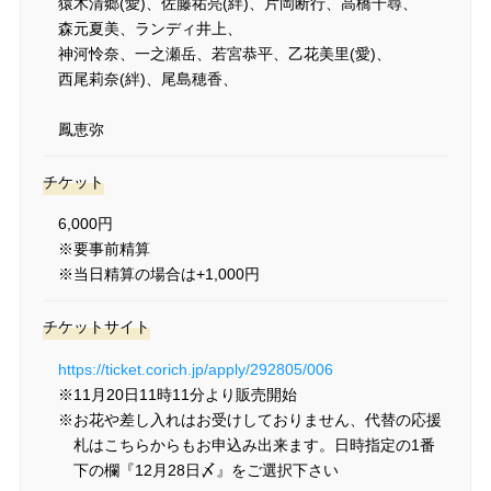
猿木清郷(愛)、
佐藤祐亮(絆)、
片岡断行、
高橋千尋、
森元夏美、
ランディ井上、
神河怜奈、
一之瀬岳、
若宮恭平、
乙花美里(愛)、
西尾莉奈(絆)、
尾島穂香、
鳳恵弥
チケット
6,000円
※要事前精算
※当日精算の場合は+1,000円
チケットサイト
https://ticket.corich.jp/apply/292805/006
※11月20日11時11分より販売開始
※お花や差し入れはお受けしておりません、代替の応援
札はこちらからもお申込み出来ます。日時指定の1番
下の欄『12月28日〆』をご選択下さい