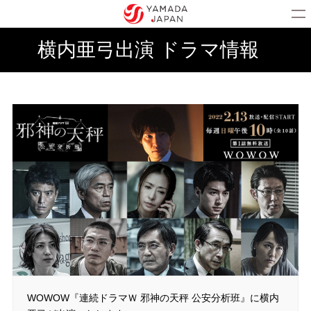
横内亜弓出演 ドラマ情報
WOWOW『連続ドラマＷ 邪神の天秤 公安分析班』に横内